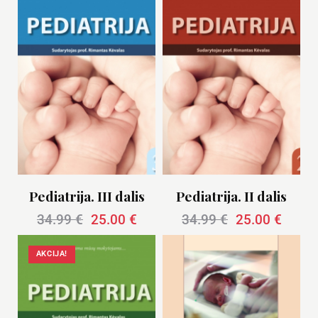
Pediatrija. III dalis
Pediatrija. II dalis
34.99
€
25.00
€
34.99
€
25.00
€
AKCIJA!