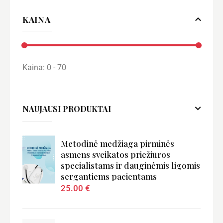
Įvertinima
1
iš 5
s:
5
iš 5
iš
KAINA
5
Kaina:
0 - 70
NAUJAUSI PRODUKTAI
Metodinė medžiaga pirminės
asmens sveikatos priežiūros
specialistams ir dauginėmis ligomis
sergantiems pacientams
25.00
€