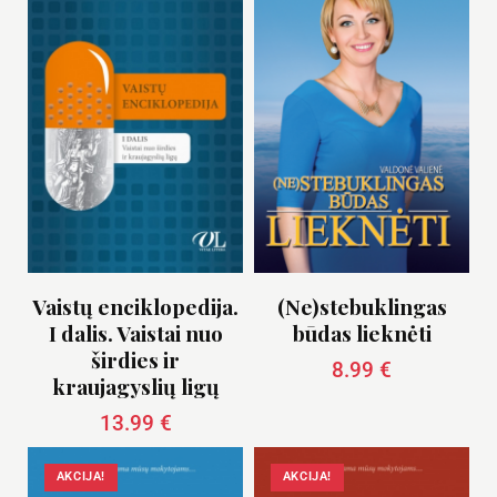
Vaistų enciklopedija.
(Ne)stebuklingas
I dalis. Vaistai nuo
būdas lieknėti
širdies ir
8.99
€
kraujagyslių ligų
13.99
€
AKCIJA!
AKCIJA!