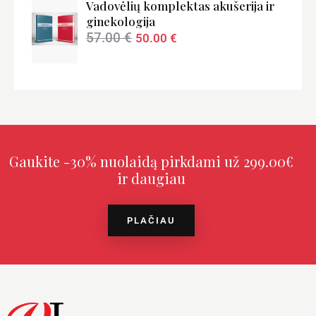
Vadovėlių komplektas akušerija ir
ginekologija
57.00
€
50.00
€
Gaukite -30% nuolaidą pirkdami už 299.00€
ir daugiau
PLAČIAU