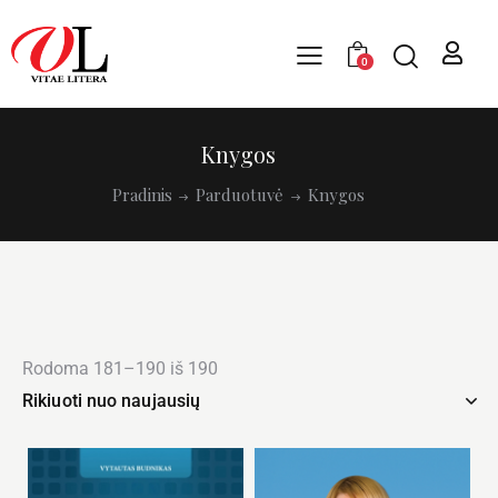
0
Knygos
Pradinis
Parduotuvė
Knygos
Rodoma 181–190 iš 190