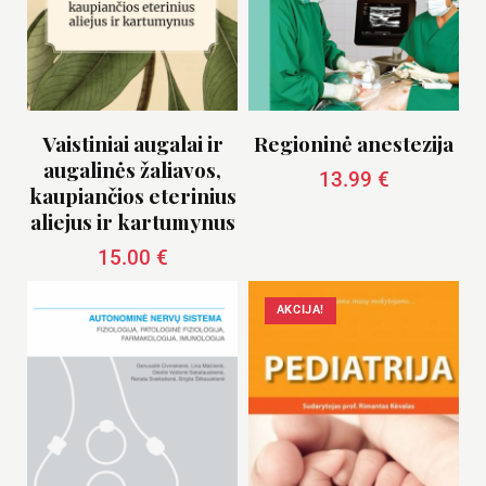
Vaistiniai augalai ir
Regioninė anestezija
augalinės žaliavos,
13.99
€
kaupiančios eterinius
aliejus ir kartumynus
15.00
€
AKCIJA!