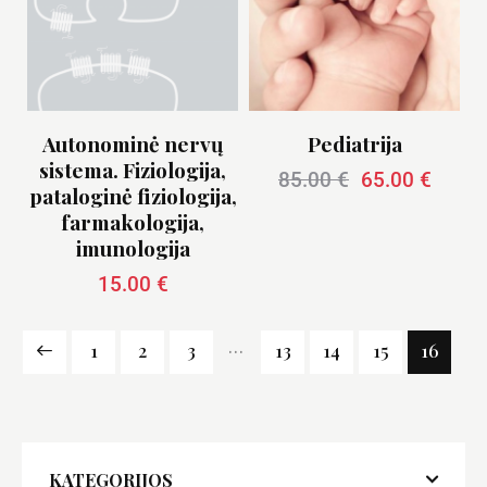
Autonominė nervų
Pediatrija
sistema. Fiziologija,
85.00
€
65.00
€
pataloginė fiziologija,
farmakologija,
imunologija
15.00
€
…
1
2
3
13
14
15
16
KATEGORIJOS