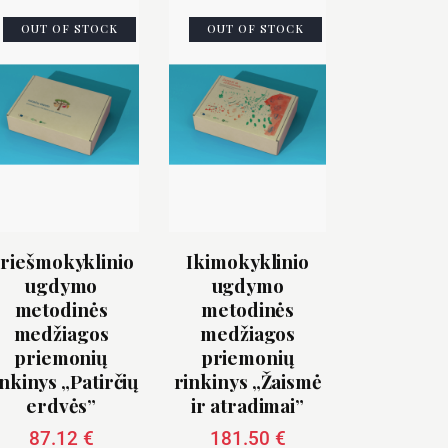
OUT OF STOCK
OUT OF STOCK
riešmokyklinio
Ikimokyklinio
ugdymo
ugdymo
metodinės
metodinės
medžiagos
medžiagos
priemonių
priemonių
inkinys „Patirčių
rinkinys „Žaismė
erdvės”
ir atradimai”
87.12
€
181.50
€