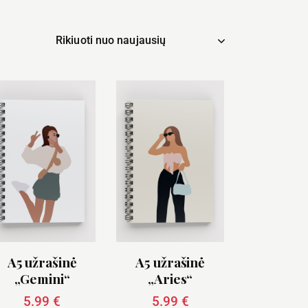
A5 užrašinė
A5 užrašinė
„Gemini“
„Aries“
5.99
€
5.99
€