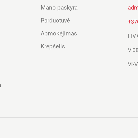
Mano paskyra
adm
Parduotuvė
+37
Apmokėjimas
I-IV
Krepšelis
V 08
VI-V
a