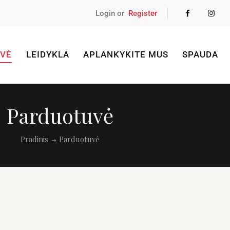
Login or
Register
VĖ
LEIDYKLA
APLANKYKITE MUS
SPAUDA
Parduotuvė
Pradinis
Parduotuvė