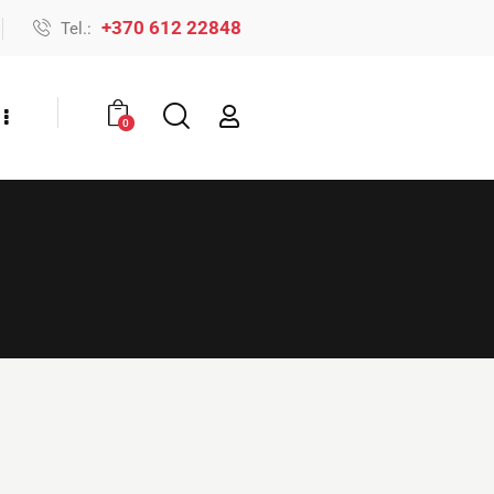
+370 612 22848
Tel.:
0