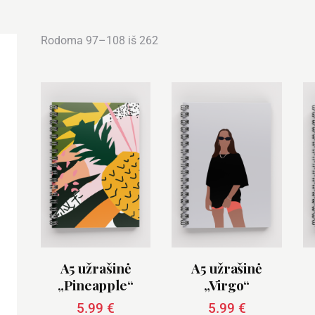
Rodoma 97–108 iš 262
A5 užrašinė
A5 užrašinė
„Pineapple“
„Virgo“
5.99
€
5.99
€