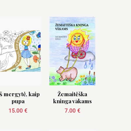
š mergytė, kaip
Žemaitėška
pupa
kninga vākams
15.00
€
7.00
€