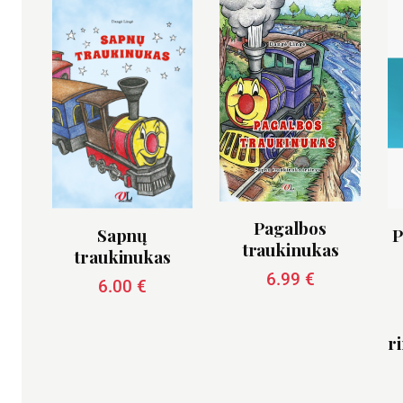
Pagalbos
Sapnų
P
traukinukas
traukinukas
6.99
€
6.00
€
r