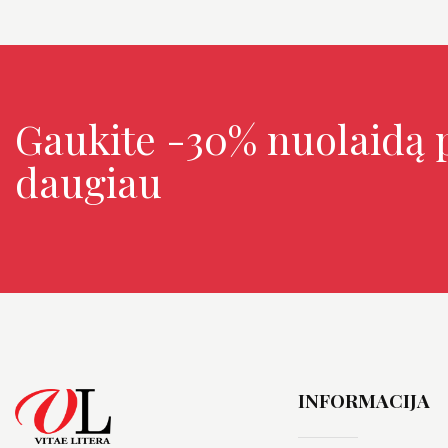
Gaukite -30% nuolaidą p
daugiau
INFORMACIJA