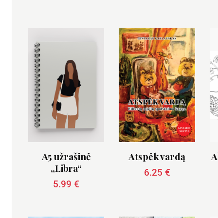
A5 užrašinė
Atspėk vardą
A
„Libra“
6.25
€
5.99
€