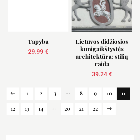
Tapyba
Lietuvos didžiosios
kunigaikštystės
29.99
€
architektūra: stilių
raida
39.24
€
…
1
2
3
8
9
10
11
…
12
13
14
20
→
21
22