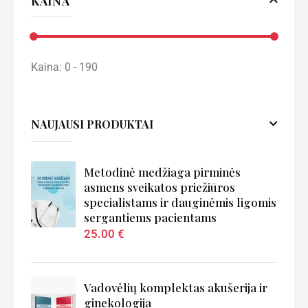
KAINA
5
Kaina:
0 - 190
NAUJAUSI PRODUKTAI
Metodinė medžiaga pirminės
asmens sveikatos priežiūros
specialistams ir dauginėmis ligomis
sergantiems pacientams
25.00
€
Vadovėlių komplektas akušerija ir
ginekologija