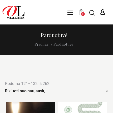
0
Parduotuvė
Pradinis
Parduotuvė
Rodoma 121–132 iš 262