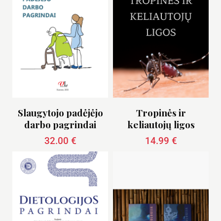
Slaugytojo padėjėjo
Tropinės ir
darbo pagrindai
keliautojų ligos
32.00
€
14.99
€