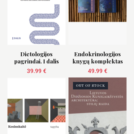
Dietologijos
Endokrinologijos
pagrindai. I dalis
knygų komplektas
39.99
€
49.99
€
OUT OF STOCK