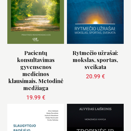
Pacientų
Rytmečio užrašai:
konsultavimas
mokslas, sportas,
gyvensenos
sveikata
medicinos
20.99
€
klausimais. Metodinė
medžiaga
19.99
€