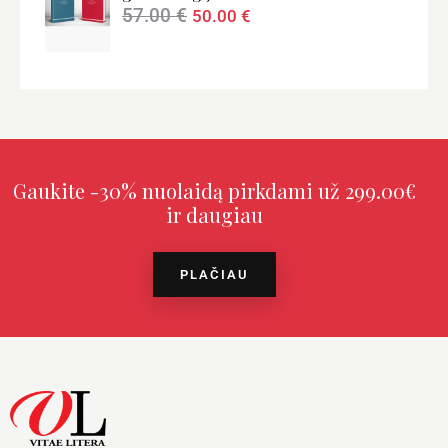
57.00
€
50.00
€
Gaukite -30% nuolaidą pirkdami už 299.00€
ir daugiau
PLAČIAU