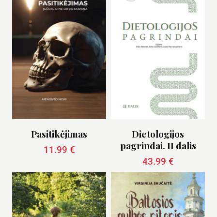
Pasitikėjimas
Dietologijos
pagrindai. II dalis
11.99
€
43.99
€