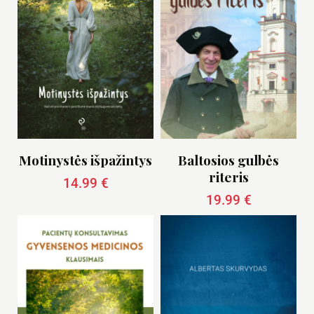
Motinystės išpažintys
Baltosios gulbės
riteris
14.99
€
19.99
€