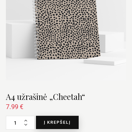
A4 užrašinė „Cheetah“
7.99
€
Į KREPŠELĮ