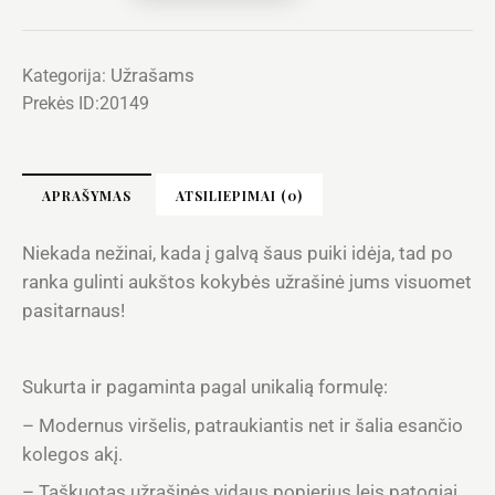
Užrašams
Kategorija:
Prekės ID:
20149
APRAŠYMAS
ATSILIEPIMAI (0)
Niekada nežinai, kada į galvą šaus puiki idėja, tad po
ranka gulinti aukštos kokybės užrašinė jums visuomet
pasitarnaus!
Sukurta ir pagaminta pagal unikalią formulę:
– Modernus viršelis, patraukiantis net ir šalia esančio
kolegos akį.
– Taškuotas užrašinės vidaus popierius leis patogiai