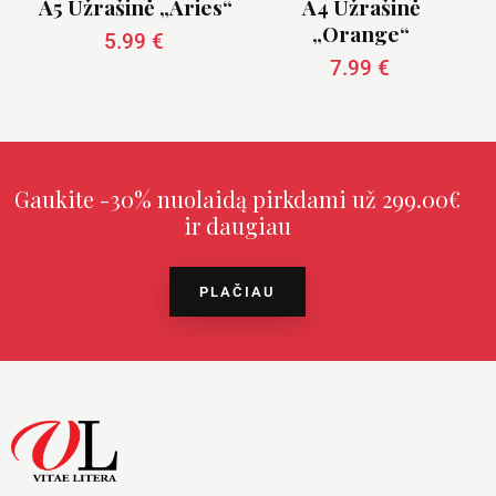
A5 Užrašinė „Aries“
A4 Užrašinė
„Orange“
5.99
€
7.99
€
Gaukite -30% nuolaidą pirkdami už 299.00€
ir daugiau
PLAČIAU