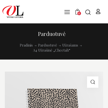
0
Parduotuvė
Pradinis
Parduotuvė
Užrašams
A4 Užrašinė „Cheetah“