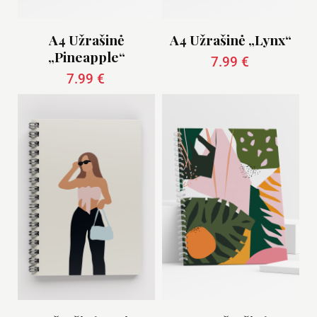
A4 Užrašinė
A4 Užrašinė „Lynx“
„Pineapple“
7.99
€
7.99
€