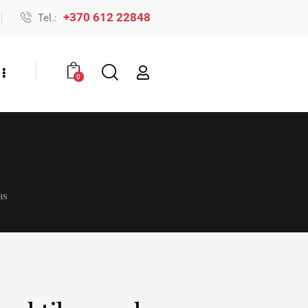
+370 612 22848
Tel.:
0
as