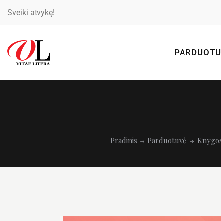
Sveiki atvykę!
PARDUOTU
Pradinis
Parduotuvė
Knygo