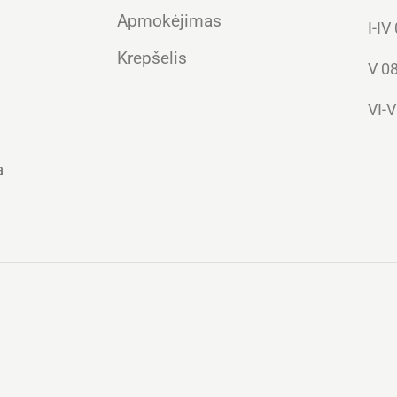
Apmokėjimas
I-IV
Krepšelis
V 08
VI-V
a
Lietuvių