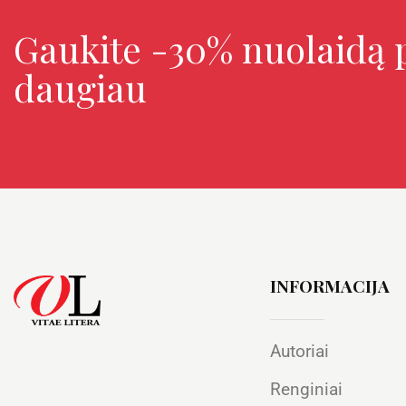
Gaukite -30% nuolaidą p
daugiau
INFORMACIJA
Autoriai
Renginiai