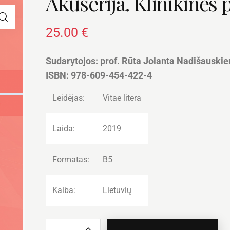
Akušerija. Klinikinės
25.00
€
Sudarytojos: prof. Rūta Jolanta Nadišauskien
ISBN: 978-609-454-422-4
Leidėjas:
Vitae litera
Laida:
2019
Formatas:
B5
Kalba:
Lietuvių