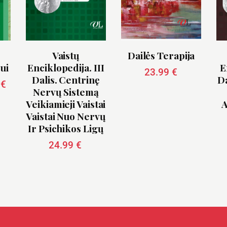
Vaistų
Dailės Terapija
ui
Enciklopedija. III
E
23.99
€
Dalis. Centrinę
Da
0
€
Nervų Sistemą
Veikiamieji Vaistai
A
Vaistai Nuo Nervų
Ir Psichikos Ligų
24.99
€