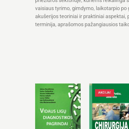
priežiūros sektoriuje, kuriems reikalinga 
vaisiaus tyrimo, gimdymo, laikotarpio po
akušerijos teoriniai ir praktiniai aspektai
terminija, aprašomos pažangiausios taiko
AKCIJA!