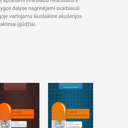
e aptariami svarbiausi nėščiosios ir
nygos dalyse nagrinėjami svarbiausi
ygoje vartojama šiuolaikinė akušerijos
tiniai įgūdžiai.