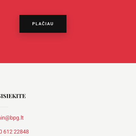
PLAČIAU
ISIEKITE
in@bpg.lt
0 612 22848