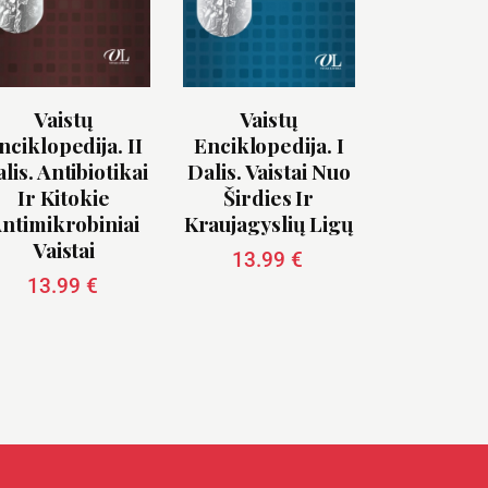
Vaistų
Vaistų
nciklopedija. II
Enciklopedija. I
lis. Antibiotikai
Dalis. Vaistai Nuo
Ir Kitokie
Širdies Ir
ntimikrobiniai
Kraujagyslių Ligų
Vaistai
13.99
€
13.99
€