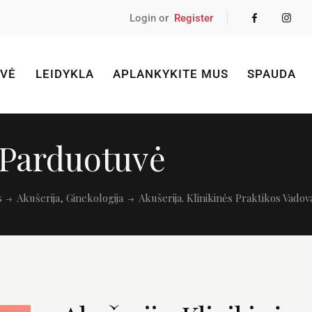
Login or
Register
VĖ
LEIDYKLA
APLANKYKITE MUS
SPAUDA
Parduotuvė
s
Akušerija, Ginekologija
Akušerija. Klinikinės Praktikos Vadov