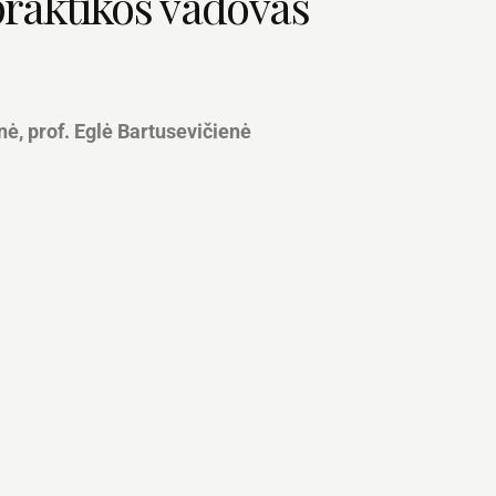
 praktikos vadovas
ė, prof. Eglė Bartusevičienė