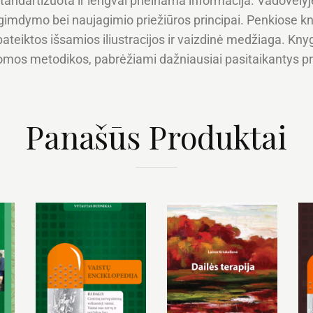
standartizuota ir lengvai prieinama informacija. Vadovėlyj
 gimdymo bei naujagimio priežiūros principai. Penkiose k
, pateiktos išsamios iliustracijos ir vaizdinė medžiaga. Kn
mos metodikos, pabrėžiami dažniausiai pasitaikantys prak
Panašūs Produktai