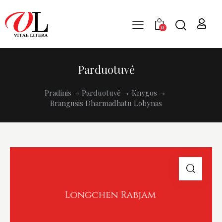
0
Parduotuvė
Pradinis
Parduotuvė
Knygos
Brangusis Dharmadhatu Lobynas