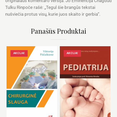
originalaus komentaro versija. Jo Eminencija Chagdud
Tulku Rinpoče rašė: „Tegul šie brangūs tekstai
nušviečia protus visų, kurie juos skaito ir gerbia“.
Panašūs Produktai
AKCIJA!
AKCIJA!