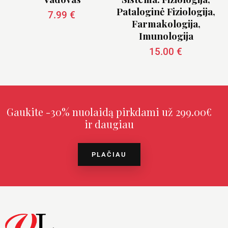
Pataloginė Fiziologija,
7.99
€
Farmakologija,
Imunologija
15.00
€
Gaukite -30% nuolaidą pirkdami už 299.00€
ir daugiau
PLAČIAU