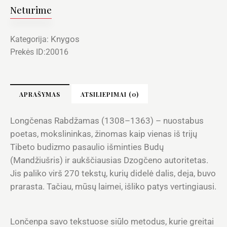
Neturime
Knygos
Kategorija:
Prekės ID:
20016
APRAŠYMAS
ATSILIEPIMAI (0)
Longčenas Rabdžamas (1308–1363) – nuostabus
poetas, mokslininkas, žinomas kaip vienas iš trijų
Tibeto budizmo pasaulio išminties Budų
(Mandžiušris) ir aukščiausias Dzogčeno autoritetas.
Jis paliko virš 270 tekstų, kurių didelė dalis, deja, buvo
prarasta. Tačiau, mūsų laimei, išliko patys vertingiausi.
Lončenpa savo tekstuose siūlo metodus, kurie greitai