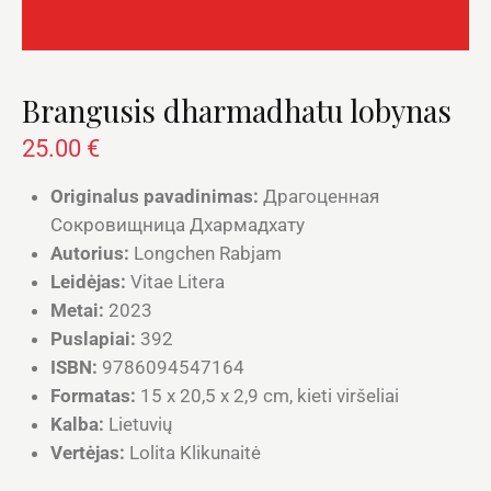
Brangusis dharmadhatu lobynas
25.00
€
Originalus pavadinimas:
Драгоценная
Сокровищница Дхармадхату
Autorius:
Longchen Rabjam
Leidėjas:
Vitae Litera
Metai:
2023
Puslapiai:
392
ISBN:
9786094547164
Formatas:
15 x 20,5 x 2,9 cm, kieti viršeliai
Kalba:
Lietuvių
Vertėjas:
Lolita Klikunaitė