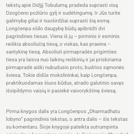
tekstų apie Didįjį Tobulumą, pradeda suprasti visą
Dzogčeno požiūrio gylį ir sudėtingumą. Ir Jūs turite
galimybę giliai ir nuoširdžiai suprasti šią esmę.
Longčenpa siūlo daugybę būdų apibrėžti dvi
pagrindines tiesas. Viena iš jų – pirminis ir esminis
reiškia absoliučią tiesą, o viskas, kas praeina –
santykinę tiesą. Absoliuti pirmapradės prigimties
tiesa yra laisva nuo laikinų reiškinių ir jai priskiriama
pirmapradė aiški nubudusio proto, budrios sąmonės
šviesa. Tokie didūs mokslininkai, kaip Longčenpa,
praktikuodamas šiuos būdus, atrado galutinio savęs
išsipildymo vaisių ir pasiekė vaivorykštinę šviesą.
Pirma knygos dalis yra Longčenpos „Dharmadhatu
lobyno“ pagrindinis tekstas, o antra dalis – šis tekstas
su komentaru. Šioje knygoje pateikta sutrumpinta