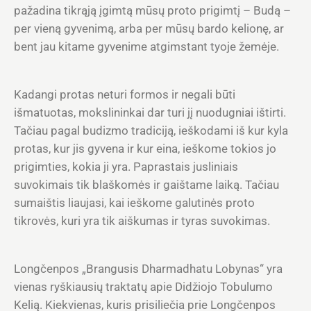
pažadina tikrąją įgimtą mūsų proto prigimtį – Budą –
per vieną gyvenimą, arba per mūsų bardo kelionę, ar
bent jau kitame gyvenime atgimstant tyoje žemėje.
Kadangi protas neturi formos ir negali būti
išmatuotas, mokslininkai dar turi jį nuodugniai ištirti.
Tačiau pagal budizmo tradiciją, ieškodami iš kur kyla
protas, kur jis gyvena ir kur eina, ieškome tokios jo
prigimties, kokia ji yra. Paprastais jusliniais
suvokimais tik blaškomės ir gaištame laiką. Tačiau
sumaištis liaujasi, kai ieškome galutinės proto
tikrovės, kuri yra tik aiškumas ir tyras suvokimas.
Longčenpos „Brangusis Dharmadhatu Lobynas“ yra
vienas ryškiausių traktatų apie Didžiojo Tobulumo
Kelią. Kiekvienas, kuris prisiliečia prie Longčenpos