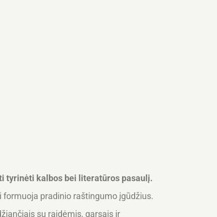
 tyrinėti kalbos bei literatūros pasaulį.
ei formuoja pradinio raštingumo įgūdžius.
džiančiais su raidėmis, garsais ir