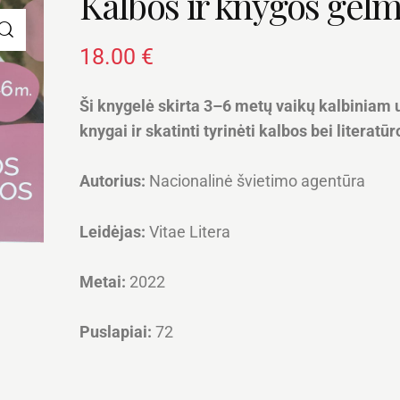
Kalbos ir knygos gel
18.00
€
Ši knygelė skirta 3–6 metų vaikų kalbiniam u
knygai ir skatinti tyrinėti kalbos bei literatūr
Autorius:
Nacionalinė švietimo agentūra
Leidėjas:
Vitae Litera
Metai:
2022
Puslapiai:
72