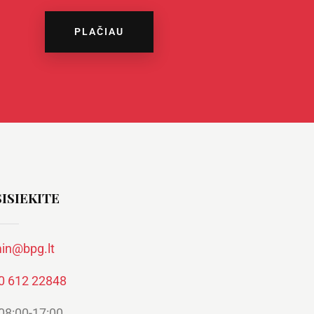
PLAČIAU
ISIEKITE
in@bpg.lt
0 612 22848
 08:00-17:00