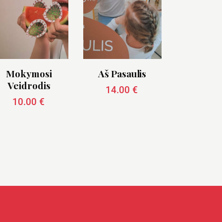
Mokymosi
Aš Pasaulis
Veidrodis
14.00
€
10.00
€