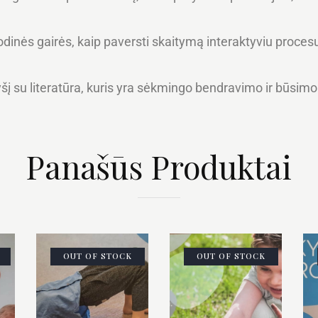
ės gairės, kaip paversti skaitymą interaktyviu procesu, s
yšį su literatūra, kuris yra sėkmingo bendravimo ir būs
Panašūs Produktai
OUT OF STOCK
OUT OF STOCK