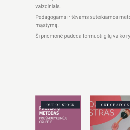
vaizdiniais.
Pedagogams ir tėvams suteikiamos metodin
mąstymą.
Ši priemonė padeda formuoti gilų vaiko r
OUT OF STOCK
OUT OF STOCK