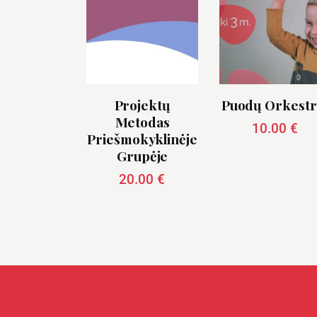
Projektų
Puodų Orkestr
Metodas
10.00
€
Priešmokyklinėje
Grupėje
20.00
€