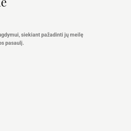
mė
gdymui, siekiant pažadinti jų meilę
os pasaulį.