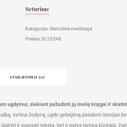
Neturime
Kategorija:
Metodinė medžiaga
Prekės ID:
23348
ATSILIEPIMAI (0)
m ugdymui, siekiant pažadinti jų meilę knygai ir skatinti
 kalbą, turtina žodyną, ugdo gebėjimą pasakoti istorijas b
šgirsti ir suprasti tekstą, bet ir patys tampa kūrėjais, žai