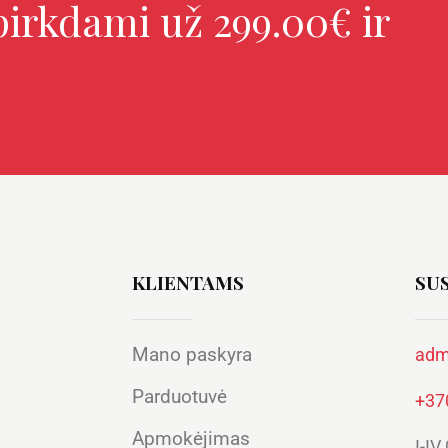
irkdami už 299.00€ ir
KLIENTAMS
SUS
Mano paskyra
adm
Parduotuvė
+37
Apmokėjimas
I-IV