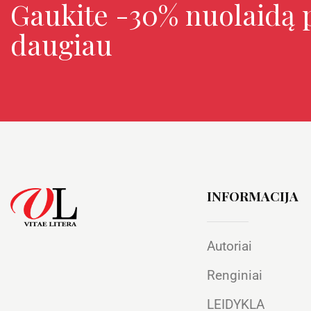
Gaukite -30% nuolaidą p
daugiau
INFORMACIJA
Autoriai
Renginiai
LEIDYKLA