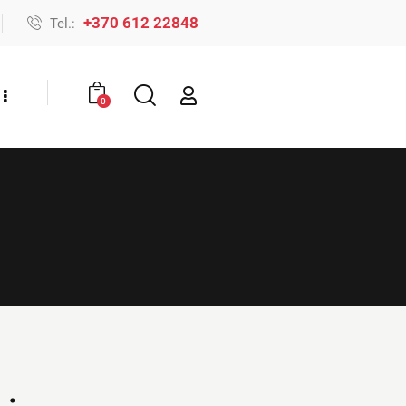
+370 612 22848
Tel.:
0