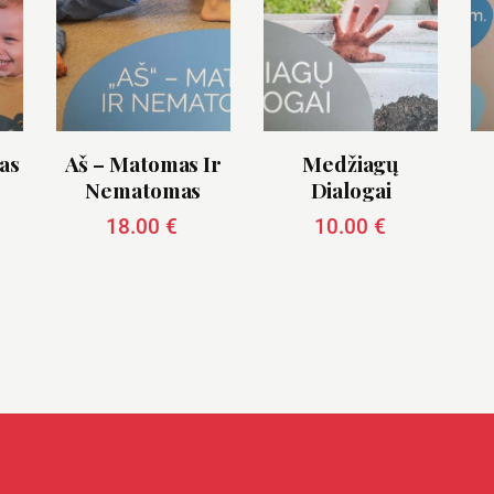
as
Aš – Matomas Ir
Medžiagų
Nematomas
Dialogai
18.00
€
10.00
€