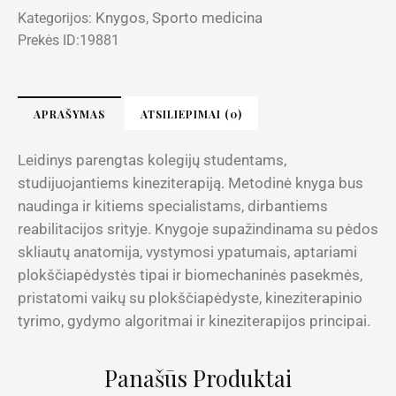
Knygos
Sporto medicina
Kategorijos:
,
Prekės ID:
19881
APRAŠYMAS
ATSILIEPIMAI (0)
Leidinys parengtas kolegijų studentams,
studijuojantiems kineziterapiją. Metodinė knyga bus
naudinga ir kitiems specialistams, dirbantiems
reabilitacijos srityje. Knygoje supažindinama su pėdos
skliautų anatomija, vystymosi ypatumais, aptariami
plokščiapėdystės tipai ir biomechaninės pasekmės,
pristatomi vaikų su plokščiapėdyste, kineziterapinio
tyrimo, gydymo algoritmai ir kineziterapijos principai.
Panašūs Produktai