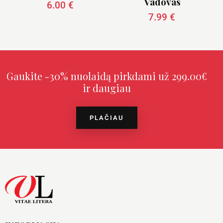
Vadovas
6.00
€
7.99
€
Gaukite -30% nuolaidą pirkdami už 299.00€
ir daugiau
PLAČIAU