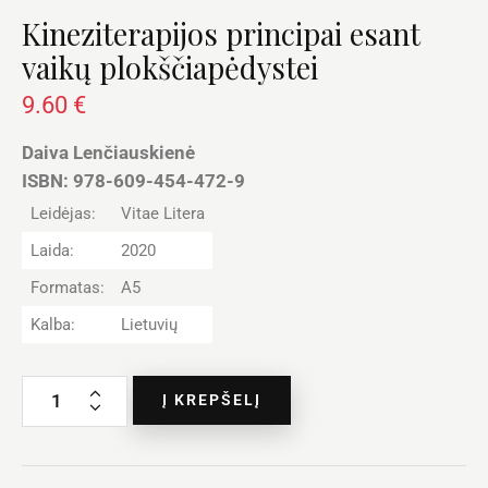
Kineziterapijos principai esant
vaikų plokščiapėdystei
9.60
€
Daiva Lenčiauskienė
ISBN: 978-609-454-472-9
Leidėjas:
Vitae Litera
Laida:
2020
Formatas:
A5
Kalba:
Lietuvių
Į KREPŠELĮ