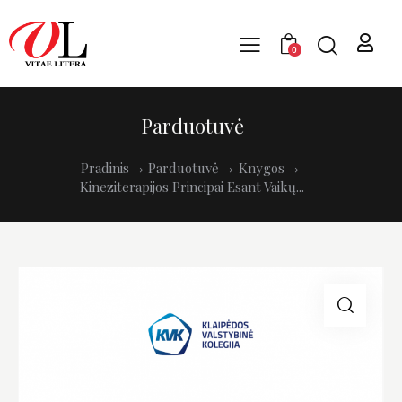
0
Parduotuvė
Pradinis
Parduotuvė
Knygos
Kineziterapijos Principai Esant Vaikų...