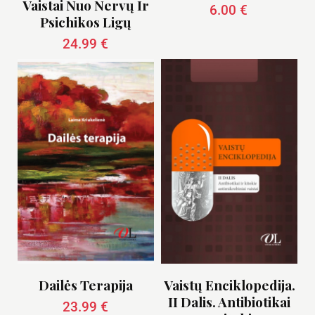
Vaistai Nuo Nervų Ir
6.00
€
Psichikos Ligų
24.99
€
Dailės Terapija
Vaistų Enciklopedija.
II Dalis. Antibiotikai
23.99
€