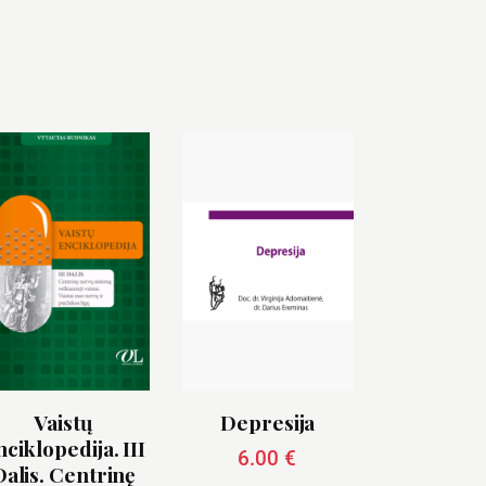
Vaistų
Depresija
ciklopedija. III
6.00
€
Dalis. Centrinę