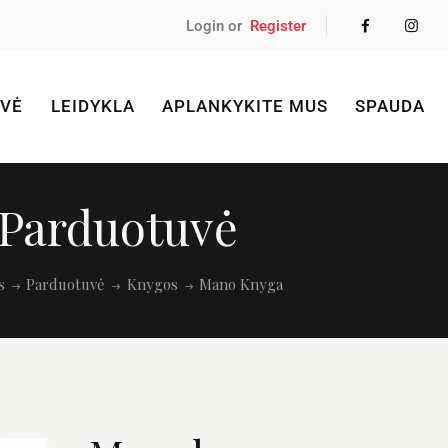
Login or
Register
VĖ
LEIDYKLA
APLANKYKITE MUS
SPAUDA
Parduotuvė
s
Parduotuvė
Knygos
Mano Knyga