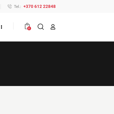
+370 612 22848
Tel.:
0