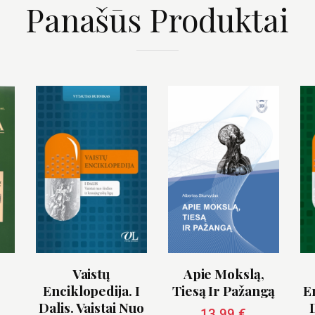
Panašūs Produktai
Vaistų
Apie Mokslą,
Enciklopedija. I
Tiesą Ir Pažangą
En
Dalis. Vaistai Nuo
13.99
€