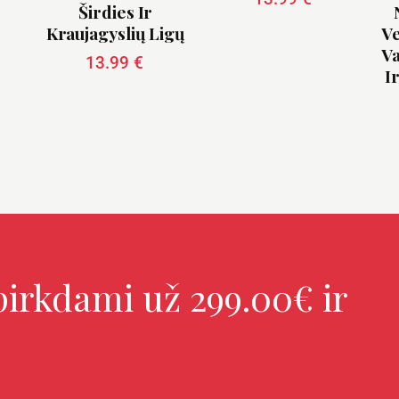
Širdies Ir
Kraujagyslių Ligų
Ve
Va
13.99
€
I
irkdami už 299.00€ ir