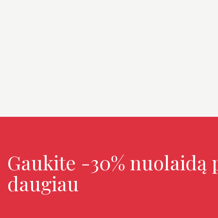
Gaukite -30% nuolaidą p
daugiau