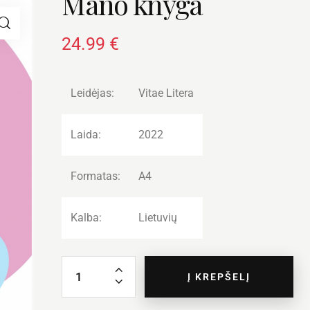
Mano knyga
24.99
€
Leidėjas:
Vitae Litera
Laida:
2022
Formatas:
A4
Kalba:
Lietuvių
Į KREPŠELĮ