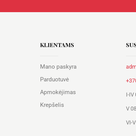
KLIENTAMS
SUS
Mano paskyra
adm
Parduotuvė
+37
Apmokėjimas
I-IV
Krepšelis
V 08
VI-V