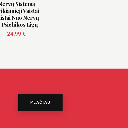
Nervų Sistemą
ikiamieji Vaistai
istai Nuo Nervų
r Psichikos Ligų
24.99
€
PLAČIAU