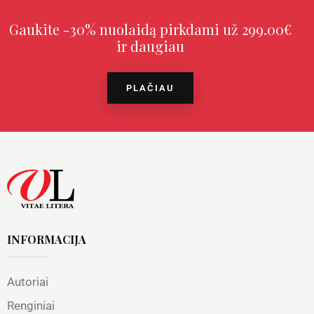
Gaukite -30% nuolaidą pirkdami už 299.00€
ir daugiau
PLAČIAU
INFORMACIJA
Autoriai
Renginiai