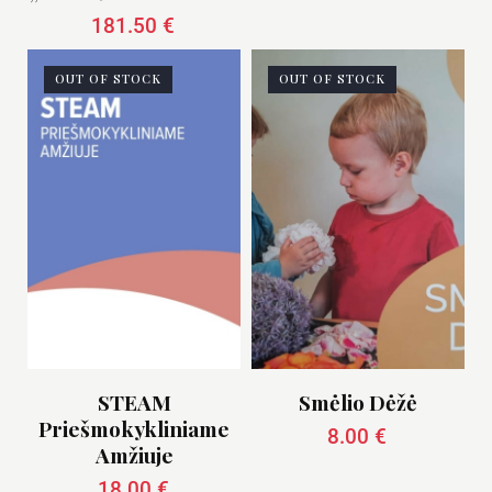
181.50
€
OUT OF STOCK
OUT OF STOCK
STEAM
Smėlio Dėžė
Priešmokykliniame
8.00
€
Amžiuje
18.00
€