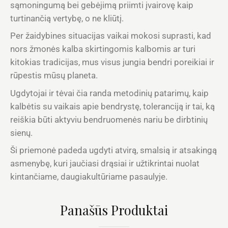
sąmoningumą bei gebėjimą priimti įvairovę kaip
turtinančią vertybę, o ne kliūtį.
Per žaidybines situacijas vaikai mokosi suprasti, kad
nors žmonės kalba skirtingomis kalbomis ar turi
kitokias tradicijas, mus visus jungia bendri poreikiai ir
rūpestis mūsų planeta.
Ugdytojai ir tėvai čia randa metodinių patarimų, kaip
kalbėtis su vaikais apie bendrystę, toleranciją ir tai, ką
reiškia būti aktyviu bendruomenės nariu be dirbtinių
sienų.
Ši priemonė padeda ugdyti atvirą, smalsią ir atsakingą
asmenybę, kuri jaučiasi drąsiai ir užtikrintai nuolat
kintančiame, daugiakultūriame pasaulyje.
Panašūs Produktai