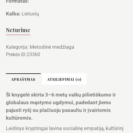
Formatas:
Kalba:
Lietuvių
Neturime
Metodinė medžiaga
Kategorija:
Prekės ID:
23360
APRAŠYMAS
ATSILIEPIMAI (0)
Ši knygelė skirta 3–6 metų vaikų pilietiškumo ir
globalaus mąstymo ugdymui, padedant jiems
pajusti ryšį su plačiuoju pasauliu ir įvairiomis
kultūromis.
Leidinys kryptingai lavina socialinę empatiją, kultūrinį