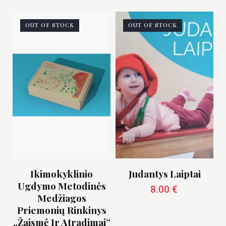
OUT OF STOCK
OUT OF STOCK
Ikimokyklinio
Judantys Laiptai
Ugdymo Metodinės
8.00
€
Medžiagos
Priemonių Rinkinys
„Žaismė Ir Atradimai”