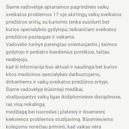
Šiame vadovėlyje aptariamos pagrindinės vaikų
sveikatos problemos 17-oje skirtingų vaikų sveikatos
priežiūros sričių, su kuriomis tenka susidurti bet
kurios specialybės gydytojui, teikiančiam sveikatos
priežiūros paslaugas ir vaikams.
Vadovėlio turinys parengtas orientuojantis į šeimos
gydytojo ir pediatro kasdienius poreikius, tačiau
neabejoju,
kad ši informacija bus aktuali ir naudinga bet kurios
kitos medicinos specialybės darbuotojams,
dirbantiems ir vaikų sveikatos priežiūros srityje.
Šiame vadovėlyje būsimieji medikai,
studijuojantys vaikų ligas ikidiplominėse disciplinose,
ras visą reikalingą
medžiagą bei nuorodas į platesnį ir išsamesnį
kiekvienos problemos studijavimą. Būsimiesiems
kolegoms norėčiau priminti, kad vaikas nėra