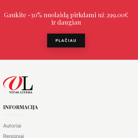
Gaukite -30% nuolaidą pirkdami už 299.00€
ir daugiau
PLAČIAU
INFORMACIJA
Autoriai
Renginiai