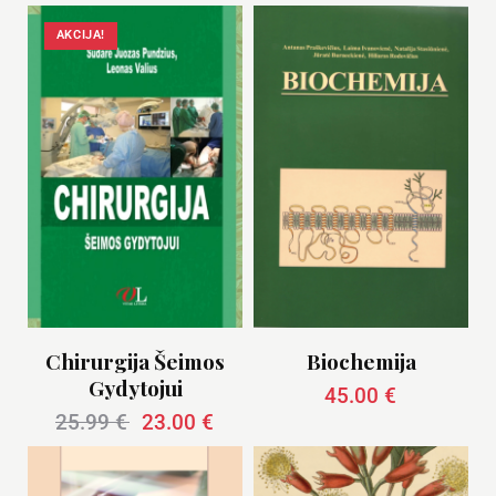
AKCIJA!
Chirurgija Šeimos
Biochemija
Gydytojui
45.00
€
25.99
€
23.00
€