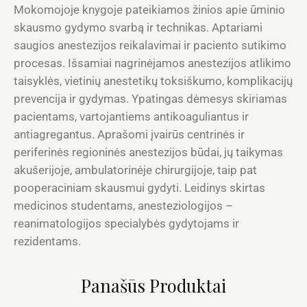
Mokomojoje knygoje pateikiamos žinios apie ūminio
skausmo gydymo svarbą ir technikas. Aptariami
saugios anestezijos reikalavimai ir paciento sutikimo
procesas. Išsamiai nagrinėjamos anestezijos atlikimo
taisyklės, vietinių anestetikų toksiškumo, komplikacijų
prevencija ir gydymas. Ypatingas dėmesys skiriamas
pacientams, vartojantiems antikoaguliantus ir
antiagregantus. Aprašomi įvairūs centrinės ir
periferinės regioninės anestezijos būdai, jų taikymas
akušerijoje, ambulatorinėje chirurgijoje, taip pat
pooperaciniam skausmui gydyti. Leidinys skirtas
medicinos studentams, anesteziologijos –
reanimatologijos specialybės gydytojams ir
rezidentams.
Panašūs Produktai