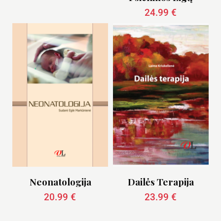
24.99
€
Neonatologija
Dailės Terapija
20.99
€
23.99
€