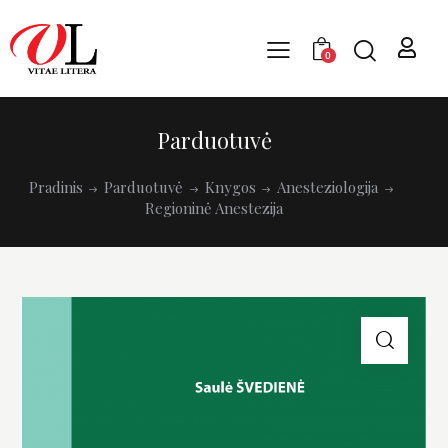
0
Parduotuvė
Pradinis
Parduotuvė
Knygos
Anesteziologija
Regioninė Anestezija