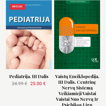
AKCIJA!
Pediatrija. III Dalis
Vaistų Enciklopedija.
III Dalis. Centrinę
34.99
€
25.00
€
Nervų Sistemą
Veikiamieji Vaistai
Vaistai Nuo Nervų Ir
Psichikos Ligų