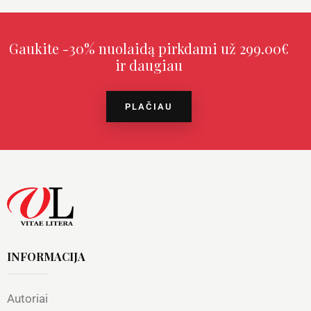
Gaukite -30% nuolaidą pirkdami už 299.00€
ir daugiau
PLAČIAU
INFORMACIJA
Autoriai