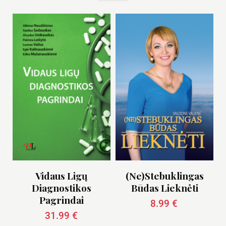
Vidaus Ligų
(Ne)stebuklingas
Diagnostikos
Būdas Lieknėti
Pagrindai
8.99
€
31.99
€