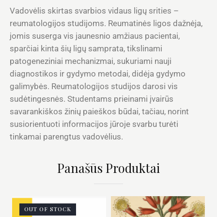
Vadovėlis skirtas svarbios vidaus ligų srities –
reumatologijos studijoms. Reumatinės ligos dažnėja,
jomis suserga vis jaunesnio amžiaus pacientai,
sparčiai kinta šių ligų samprata, tikslinami
patogeneziniai mechanizmai, sukuriami nauji
diagnostikos ir gydymo metodai, didėja gydymo
galimybės. Reumatologijos studijos darosi vis
sudėtingesnės. Studentams prieinami įvairūs
savarankiškos žinių paieškos būdai, tačiau, norint
susiorientuoti informacijos jūroje svarbu turėti
tinkamai parengtus vadovėlius.
Panašūs Produktai
OUT OF STOCK