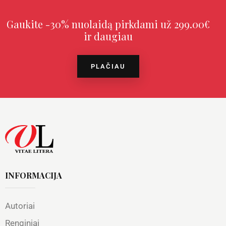
Gaukite -30% nuolaidą pirkdami už 299.00€
ir daugiau
PLAČIAU
INFORMACIJA
Autoriai
Renginiai