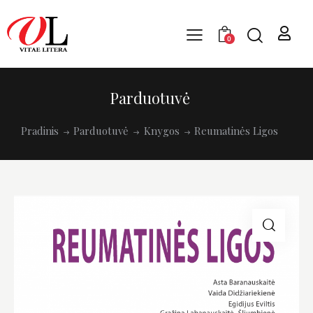
0
Parduotuvė
Pradinis
Parduotuvė
Knygos
Reumatinės Ligos