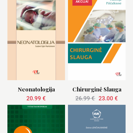
AKCIJA!
Neonatologija
Chirurginė Slauga
20.99
€
26.99
€
23.00
€