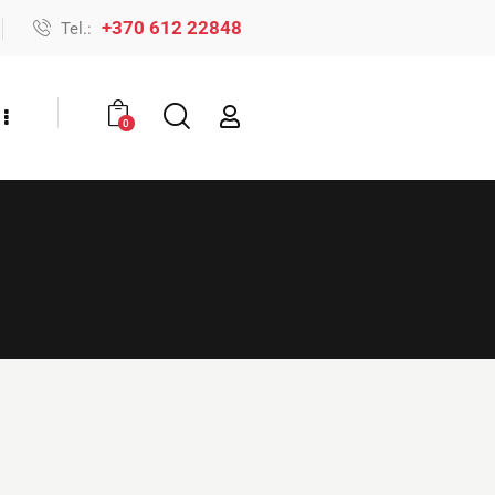
+370 612 22848
Tel.:
0