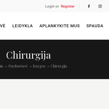
Login or
Register
VĖ
LEIDYKLA
APLANKYKITE MUS
SPAUDA
Chirurgija
is
Parduotuvė
Knygos
Chirurgija