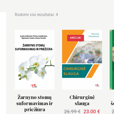
Rodomi visi rezultatai: 4
AKCIJA!
Žarnyno stomų
Chirurginė
suformavimas ir
slauga
š
priežiūra
26.99
€
23.00
€