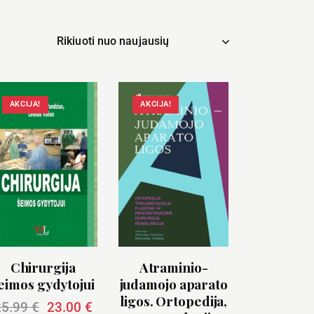
AKCIJA!
AKCIJA!
Chirurgija
Atraminio-
eimos gydytojui
judamojo aparato
ligos. Ortopedija,
25.99
€
23.00
€