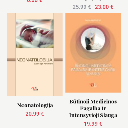
6.00
€
25.99
€
23.00
€
Būtinoji Medicinos
Neonatologija
Pagalba Ir
20.99
€
Intensyvioji Slauga
19.99
€