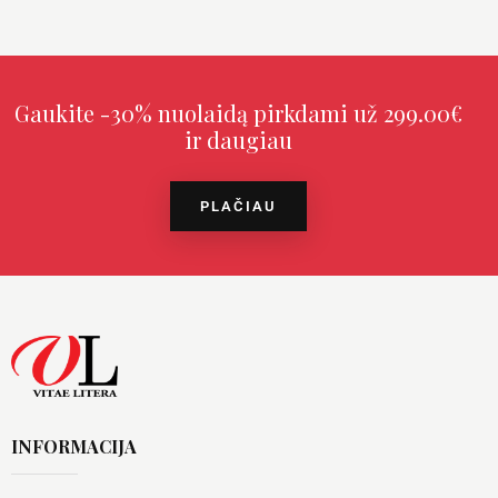
Gaukite -30% nuolaidą pirkdami už 299.00€
ir daugiau
PLAČIAU
INFORMACIJA