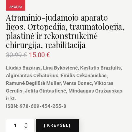
AKCIJA!
Atraminio-judamojo aparato
ligos. Ortopedija, traumatologija,
plastinė ir rekonstrukcinė
chirurgija, reabilitacija
30.99
€
15.00
€
Liudas Bazaras, Lina Bykovienė, Kęstutis Braziulis,
Algimantas Čebatorius, Emilis Čekanauskas,
Ramunė Degliūtė Muller, Venta Donec, Viktoras
Gerulis, Jolita Gintautienė, Mindaugas Gružauskas
ir kt.
ISBN: 978-609-454-255-8
Į KREPŠELĮ