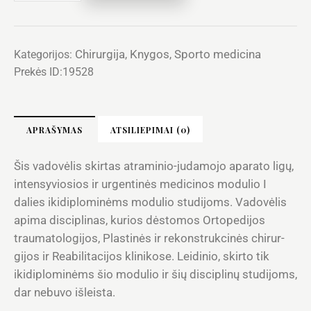
Chirurgija
Knygos
Sporto medicina
Kategorijos:
,
,
Prekės ID:
19528
APRAŠYMAS
ATSILIEPIMAI (0)
Šis vadovėlis skirtas atraminio-judamojo aparato ligų,
intensyviosios ir urgentinės me­dicinos modulio I
dalies ikidiplominėms modulio studijoms. Vadovėlis
apima discipli­nas, kurios dėstomos Ortopedijos
traumatologijos, Plastinės ir rekonstrukcinės chirur­
gijos ir Reabilitacijos klinikose. Leidinio, skirto tik
ikidiplominėms šio modulio ir šių disciplinų studijoms,
dar nebuvo išleista.