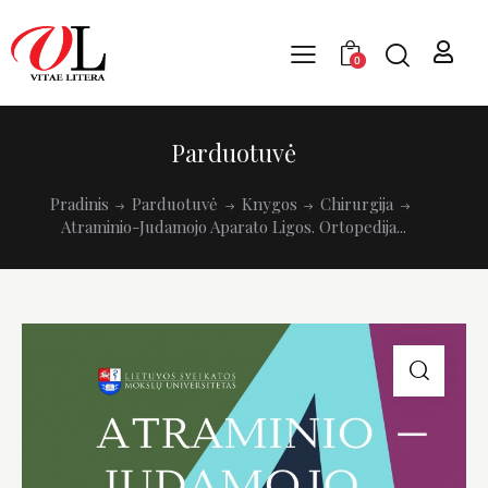
0
Parduotuvė
Pradinis
Parduotuvė
Knygos
Chirurgija
Atraminio-Judamojo Aparato Ligos. Ortopedija...