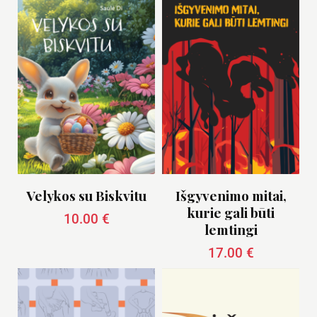
Velykos su Biskvitu
Išgyvenimo mitai,
kurie gali būti
10.00
€
lemtingi
17.00
€