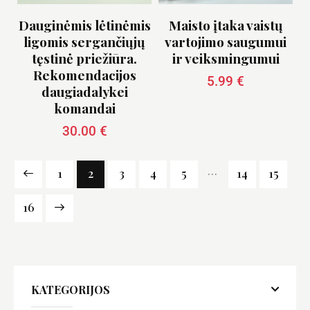
Dauginėmis lėtinėmis
Maisto įtaka vaistų
ligomis sergančiųjų
vartojimo saugumui
tęstinė priežiūra.
ir veiksmingumui
Rekomendacijos
5.99
€
daugiadalykei
komandai
30.00
€
…
1
2
3
4
5
14
15
16
KATEGORIJOS