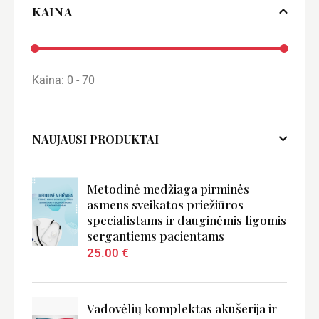
s:
5
iš 5
iš
KAINA
5
Kaina:
0 - 70
NAUJAUSI PRODUKTAI
Metodinė medžiaga pirminės
asmens sveikatos priežiūros
specialistams ir dauginėmis ligomis
sergantiems pacientams
25.00
€
Vadovėlių komplektas akušerija ir