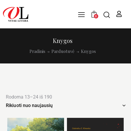
0
Knygos
Pradinis
Parduotuvė
Knygos
Rodoma 13–24 iš 190