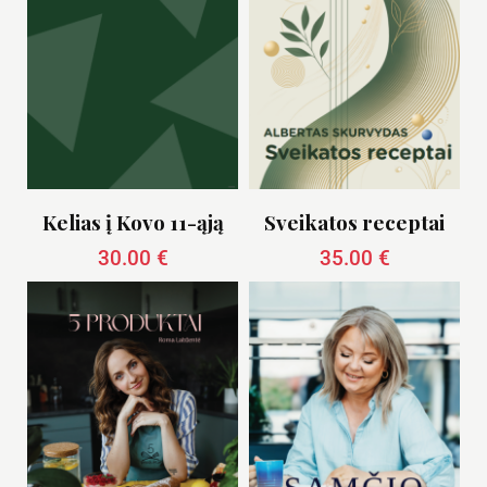
Kelias į Kovo 11-ąją
Sveikatos receptai
30.00
€
35.00
€