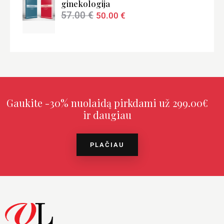
ginekologija
57.00
€
50.00
€
Gaukite -30% nuolaidą pirkdami už 299.00€
ir daugiau
PLAČIAU