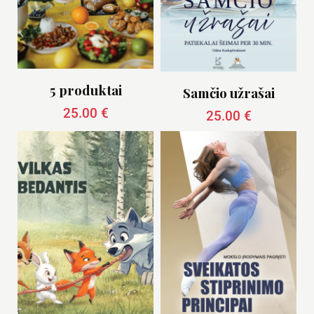
5 produktai
Samčio užrašai
25.00
€
25.00
€