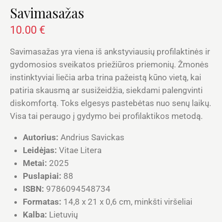
Savimasažas
10.00
€
Savimasažas yra viena iš ankstyviausių profilaktinės ir
gydomosios sveikatos priežiūros priemonių. Žmonės
instinktyviai liečia arba trina pažeistą kūno vietą, kai
patiria skausmą ar susižeidžia, siekdami palengvinti
diskomfortą. Toks elgesys pastebėtas nuo senų laikų.
Visa tai peraugo į gydymo bei profilaktikos metodą.
Autorius:
Andrius Savickas
Leidėjas:
Vitae Litera
Metai:
2025
Puslapiai:
88
ISBN:
9786094548734
Formatas:
14,8 x 21 x 0,6 cm, minkšti viršeliai
Kalba:
Lietuvių