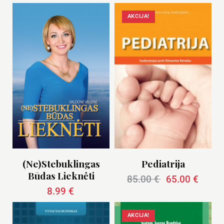
AKCIJA!
(Ne)stebuklingas
Pediatrija
Būdas Lieknėti
85.00
€
65.00
€
8.99
€
AKCIJA!