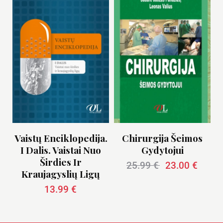
Vaistų Enciklopedija.
Chirurgija Šeimos
I Dalis. Vaistai Nuo
Gydytojui
Širdies Ir
25.99
€
23.00
€
Kraujagyslių Ligų
13.99
€