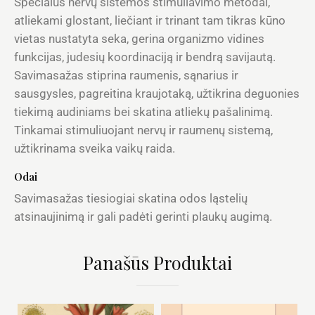
Specialūs nervų sistemos stimuliavimo metodai,
atliekami glostant, liečiant ir trinant tam tikras kūno
vietas nustatyta seka, gerina organizmo vidines
funkcijas, judesių koordinaciją ir bendrą savijautą.
Savimasažas stiprina raumenis, sąnarius ir
sausgysles, pagreitina kraujotaką, užtikrina deguonies
tiekimą audiniams bei skatina atliekų pašalinimą.
Tinkamai stimuliuojant nervų ir raumenų sistemą,
užtikrinama sveika vaikų raida.
Odai
Savimasažas tiesiogiai skatina odos ląstelių
atsinaujinimą ir gali padėti gerinti plaukų augimą.
Panašūs Produktai