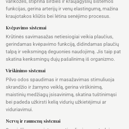
varikozės, stiprina širdies ir kraujagyslių sistemos
funkcijas, gerina arterijų ir venų elastingumą, mažina
kraujotakos kliūtis bei lėtina senėjimo procesus.
Kvėpavimo sistemai
Krūtinės savimasažas netiesiogiai veikia plaučius,
gerindamas kvėpavimo funkciją, didindamas plaučių
talpą ir veiksmingą deguonies naudojimą. Jis taip pat
skatina kenksmingų dujų pašalinimą iš organizmo.
Virškinimo sistemai
Pilvo odos spaudimas ir masažavimas stimuliuoja
skrandžio ir žarnyno veiklą, gerina virškinimą,
maistinių medžiagų įsisavinimą, skatina tuštinimąsi
bei padeda užkirsti kelią vidurių užkietėjimui ar
viduriavimui.
Nervų ir raumenų sistemai