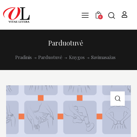
0
Parduotuvė
Pradinis
Parduotuvė
Knygos
Savimasažas