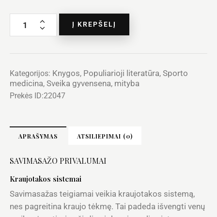
Į KREPŠELĮ
Knygos
Populiarioji literatūra
Sporto
Kategorijos:
,
,
medicina
Sveika gyvensena, mityba
,
Prekės ID:
22047
APRAŠYMAS
ATSILIEPIMAI (0)
SAVIMASAŽO PRIVALUMAI
Kraujotakos sistemai
Savimasažas teigiamai veikia kraujotakos sistemą,
nes pagreitina kraujo tėkmę. Tai padeda išvengti venų