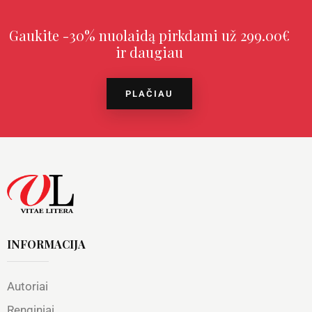
Gaukite -30% nuolaidą pirkdami už 299.00€
ir daugiau
PLAČIAU
INFORMACIJA
Autoriai
Renginiai