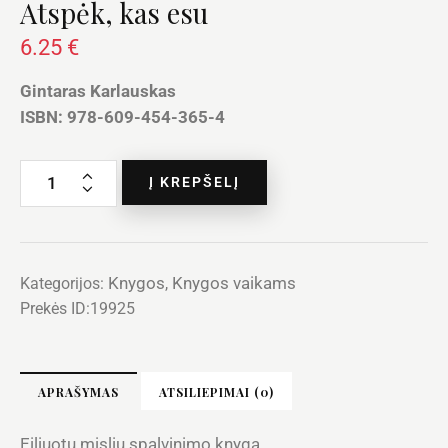
Atspėk, kas esu
6.25
€
Gintaras Karlauskas
ISBN: 978-609-454-365-4
Į KREPŠELĮ
Knygos
Knygos vaikams
Kategorijos:
,
Prekės ID:
19925
APRAŠYMAS
ATSILIEPIMAI (0)
Eiliuotų mįslių spalvinimo knyga.