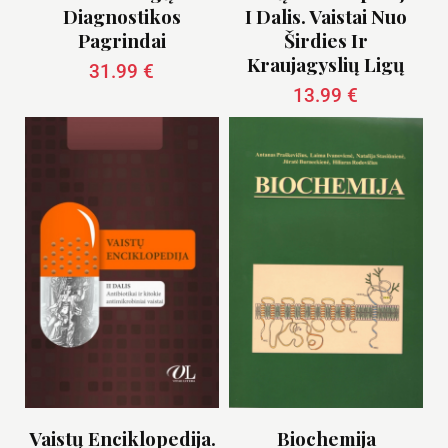
Diagnostikos
I Dalis. Vaistai Nuo
Pagrindai
Širdies Ir
Kraujagyslių Ligų
31.99
€
13.99
€
Vaistų Enciklopedija.
Biochemija