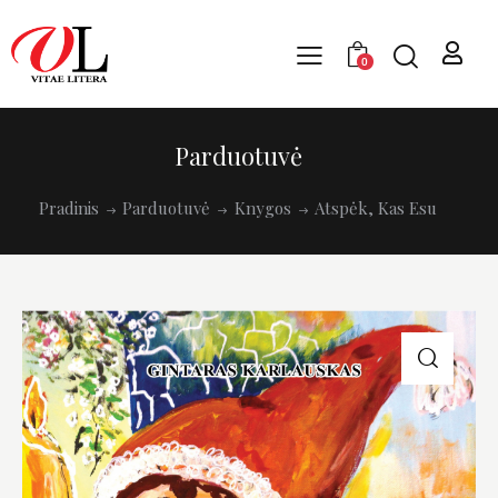
0
Parduotuvė
Pradinis
Parduotuvė
Knygos
Atspėk, Kas Esu