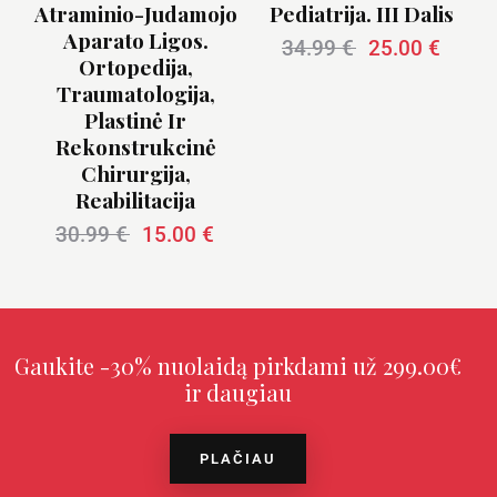
Atraminio-Judamojo
Pediatrija. III Dalis
Aparato Ligos.
34.99
€
25.00
€
Ortopedija,
Traumatologija,
Plastinė Ir
Rekonstrukcinė
Chirurgija,
Reabilitacija
30.99
€
15.00
€
Gaukite -30% nuolaidą pirkdami už 299.00€
ir daugiau
PLAČIAU